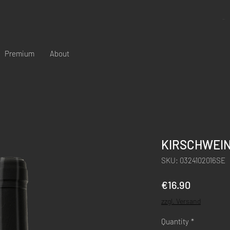
Cart
Premium
About
KIRSCHWEIN 
SKU: 0324102016SE
Price
€16.90
zzgl. Versand
Quantity
*