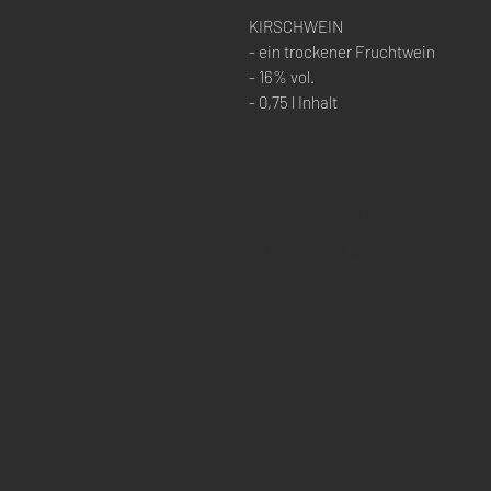
KIRSCHWEIN
- ein trockener Fruchtwein
- 16% vol.
- 0,75 l Inhalt
VERSAND & RÜCKGABE
IMPRESSUM & KONTAKT
AGB